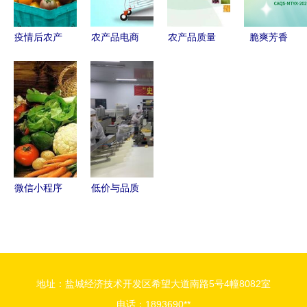
疫情后农产
农产品电商
农产品质量
脆爽芳香
品营销 新
系统 直面C
安全新篇章
青嫩回甘 |
机遇与六道
端客户，破
全国统一追
闽侯橄榄
难关
局传统销售
溯体系助
福建山野的
难题
力“舌尖上
绿色瑰宝
的安全”
微信小程序
低价与品质
农产品电商
同在 苏宁
突破的“数
808超级拼
字钥匙”
购日火爆开
抢倒计时，
地址：盐城经济技术开发区希望大道南路5号4幢8082室
农产品引领
电话：1893690**