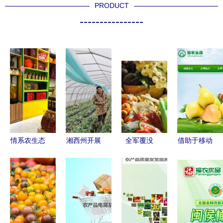
PRODUCT
----------------
情系农生态
湘西州开展
全军覆没
借助于移动
农产品社区
农产品抽检
3000家农
互联网，他
超市 | 从黑
牢牢守住群
产品电商无
靠农创帮助
土地到邻里
众“舌尖上
一盈利的背
乡亲们找线
间，重塑社
的安全”
后真相
索去!？帮
区零售生态
你看着链接