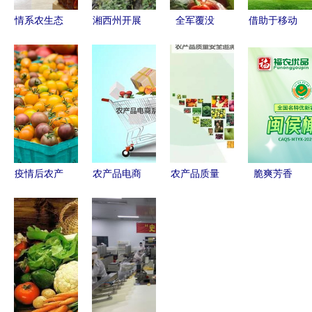
情系农生态
湘西州开展
全军覆没
借助于移动
农产品社区
农产品抽检
3000家农
互联网，他
超市 | 从黑
牢牢守住群
产品电商无
靠农创帮助
土地到邻里
众“舌尖上
一盈利的背
乡亲们找线
间，重塑社
的安全”
后真相
索去!？帮
区零售生态
你看着链接
疫情后农产
农产品电商
农产品质量
脆爽芳香
品营销 新
系统 直面C
安全新篇章
青嫩回甘 |
机遇与六道
端客户，破
全国统一追
闽侯橄榄
难关
局传统销售
溯体系助
福建山野的
难题
力“舌尖上
绿色瑰宝
的安全”