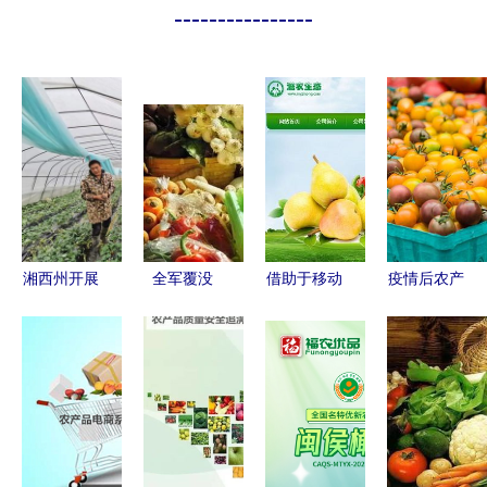
----------------
湘西州开展
全军覆没
借助于移动
疫情后农产
农产品抽检
3000家农
互联网，他
品营销 新
牢牢守住群
产品电商无
靠农创帮助
机遇与六道
众“舌尖上
一盈利的背
乡亲们找线
难关
的安全”
后真相
索去!？帮
你看着链接