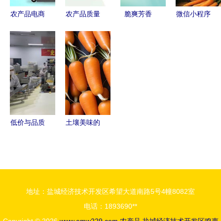
农产品电商
农产品质量
脆爽芳香
微信小程序
系统 直面C
安全新篇章
青嫩回甘 |
农产品电商
端客户，破
全国统一追
闽侯橄榄
突破的“数
局传统销售
溯体系助
福建山野的
字钥匙”
难题
力“舌尖上
绿色瑰宝
的安全”
低价与品质
土壤美味的
同在 苏宁
馈赠 捕捉
808超级拼
胡萝卜与农
购日火爆开
产品的摄影
抢倒计时，
之美
地址：盐城经济技术开发区希望大道南路5号4幢8082室
农产品引领
电话：1893690**
夏日盛宴