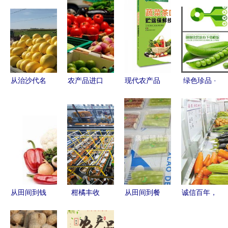
从治沙代名
农产品进口
现代农产品
绿色珍品 ·
词到网销奇
清关全攻略
贮藏加工技
天然纯享
迹 甘肃民
流程、要点
术丛书 蔬
高山豌豆系
勤农产品的
与注意事项
菜茶叶贮运
列产品介绍
逆袭之路
保鲜技术
指南
从田间到钱
柑橘丰收
从田间到餐
诚信百年，
袋 低成本
季，石门县
桌 打造可
基业长青
高回报的农
工人忙碌包
溯源的生鲜
——雪印公