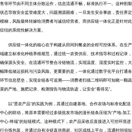
售等环节由不同主体分散运作，信息流通不畅，标准执行不一。这种割裂
状态导致安全监管难度大，问题溯源困难，一旦发生安全事故，责任界定
模糊，风险最终转嫁给消费者与诚信经营者。而供应链一体化正是针对此
症结的系统性解决方案。
供应链一体化的核心在于构建从田间到餐桌的全程可控体系。在生产
端建立标准化种植养殖规范，通过统一农资供应、技术指导和过程记录，
确保源头安全。在流通环节整合冷链物流，实现温度、湿度实时监控，大
幅降低储运损耗与污染风险。更重要的是，一体化通过数字化平台打通各
环节信息壁垒，实现全链条可追溯——消费者扫描二维码即可知晓一颗蔬
菜的产地、施肥记录、检测报告与物流轨迹，让安全“看得见”。
以“贤农产品”的实践为例，其通过自建基地、合作农场与标准化配送
中心的联动，将原本需要经过多级批发市场的漫长链条压缩为“产地-加工
中心-终端”的短链模式。这种模式下，农产品采收后直接进入可控环境进
行分拣包装，并通过自有冷链直供商超、社区或线上平台，流通时间缩短