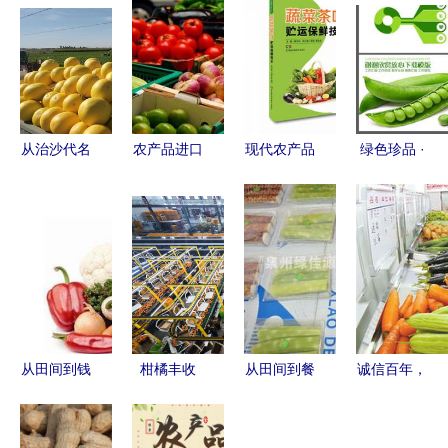
从治沙代名
农产品进口
现代农产品
绿色珍品 ·
词到网销奇
清关全攻略
贮藏加工技
天然纯享
迹 甘肃民
流程、要点
术丛书 蔬
高山豌豆系
勤农产品的
与注意事项
菜茶叶贮运
列产品介绍
逆袭之路
保鲜技术
指南
从田间到钱
柑橘丰收
从田间到餐
诚信百年，
袋 低成本
季，石门县
桌 打造可
基业长青
高回报的农
工人忙碌包
溯源的生鲜
——雪印公