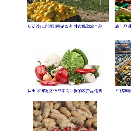
从治沙代名词到网销奇迹 甘肃民勤农产品
农产品进
的逆袭之路
从田间到钱袋 低成本高回报的农产品销售
柑橘丰
全攻略