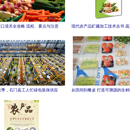
口清关全攻略 流程、要点与注意
现代农产品贮藏加工技术丛书 
事项
运保鲜技术
收季，石门县工人忙碌包装保供应
从田间到餐桌 打造可溯源的生
杆