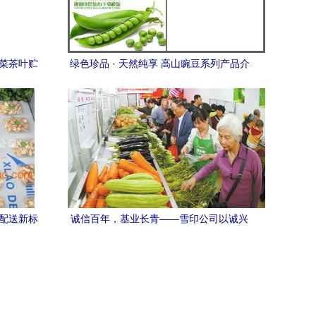
蔬菜茶叶贮
绿色珍品 · 天然纯享 高山豌豆系列产品介
绍指南
鲜配送新标
诚信百年，基业长青——雪印公司以诚兴
企的农产品传奇