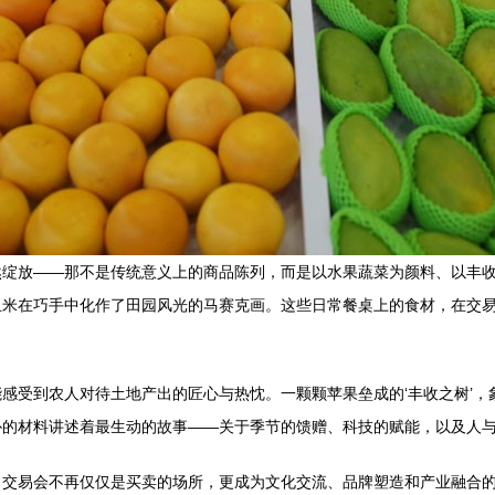
然绽放——那不是传统意义上的商品陈列，而是以水果蔬菜为颜料、以丰
玉米在巧手中化作了田园风光的马赛克画。这些日常餐桌上的食材，在交
感受到农人对待土地产出的匠心与热忱。一颗颗苹果垒成的‘丰收之树’
朴的材料讲述着最生动的故事——关于季节的馈赠、科技的赋能，以及人
。交易会不再仅仅是买卖的场所，更成为文化交流、品牌塑造和产业融合