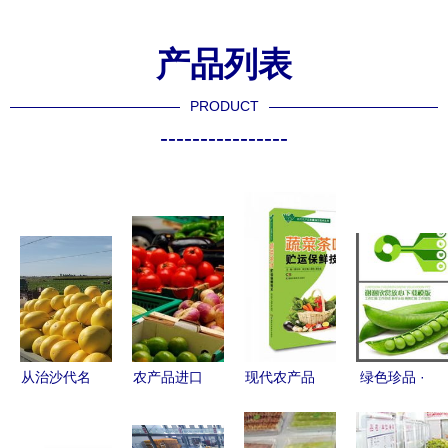
产品列表
PRODUCT
----------------
从治沙代名
农产品进口
现代农产品
绿色珍品 ·
词到网销奇
清关全攻略
贮藏加工技
天然纯享
迹 甘肃民
流程、要点
术丛书 蔬
高山豌豆系