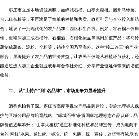
枣庄市立足本地资源禀赋，如峄城石榴、山亭火樱桃、滕州马铃薯、
台儿庄杂粮等，不再满足于简单的种植和售卖。政府引导与企业投入相结
合，建设了一批现代化的农产品加工园区和生产线。例如，将石榴不仅鲜
销，更精深加工成石榴汁、石榴酒、石榴化妆品等高附加值产品；将马铃
薯制成薯条、淀粉、全粉等，销往全国乃至海外。这种“接二连三”的产业
融合，显著提升了农产品的经济效益，让农民不仅能从种植环节获利，还
能通过进入加工企业就业或参与合作社分红，分享产业链延伸带来的增值
收益。
二、 从“土特产”到“名品牌”，市场竞争力显著提升
酒香也怕巷子深。枣庄市高度重视农产品品牌建设，实施地理标志保
护与区域公用品牌培育战略。“峄城石榴”获得国家地理标志产品认证，品
牌价值逐年攀升；“山亭火樱桃”通过标准化种植和品牌宣传，成为电商平
台的“网红”水果。通过统一标准、统一包装、统一宣传，这些带有浓厚地