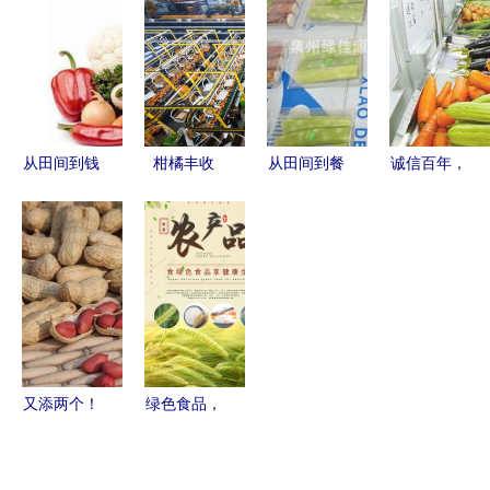
勤农产品的
与注意事项
菜茶叶贮运
列产品介绍
逆袭之路
保鲜技术
指南
从田间到钱
柑橘丰收
从田间到餐
诚信百年，
袋 低成本
季，石门县
桌 打造可
基业长青
高回报的农
工人忙碌包
溯源的生鲜
——雪印公
产品销售全
装保供应
配送新标杆
司以诚兴企
攻略
的农产品传
奇
又添两个！
绿色食品，
全省国家级
享健康生活
出口食品农