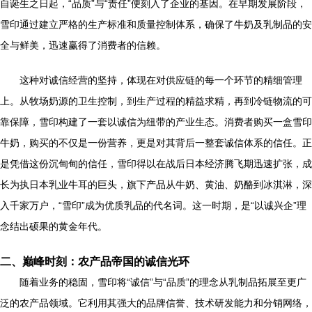
自诞生之日起，“品质”与“责任”便刻入了企业的基因。在早期发展阶段，
雪印通过建立严格的生产标准和质量控制体系，确保了牛奶及乳制品的安
全与鲜美，迅速赢得了消费者的信赖。
这种对诚信经营的坚持，体现在对供应链的每一个环节的精细管理
上。从牧场奶源的卫生控制，到生产过程的精益求精，再到冷链物流的可
靠保障，雪印构建了一套以诚信为纽带的产业生态。消费者购买一盒雪印
牛奶，购买的不仅是一份营养，更是对其背后一整套诚信体系的信任。正
是凭借这份沉甸甸的信任，雪印得以在战后日本经济腾飞期迅速扩张，成
长为执日本乳业牛耳的巨头，旗下产品从牛奶、黄油、奶酪到冰淇淋，深
入千家万户，“雪印”成为优质乳品的代名词。这一时期，是“以诚兴企”理
念结出硕果的黄金年代。
二、巅峰时刻：农产品帝国的诚信光环
随着业务的稳固，雪印将“诚信”与“品质”的理念从乳制品拓展至更广
泛的农产品领域。它利用其强大的品牌信誉、技术研发能力和分销网络，