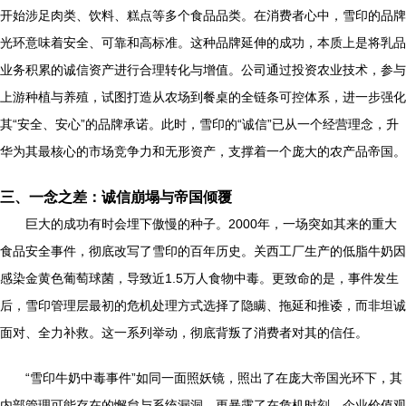
开始涉足肉类、饮料、糕点等多个食品品类。在消费者心中，雪印的品牌
光环意味着安全、可靠和高标准。这种品牌延伸的成功，本质上是将乳品
业务积累的诚信资产进行合理转化与增值。公司通过投资农业技术，参与
上游种植与养殖，试图打造从农场到餐桌的全链条可控体系，进一步强化
其“安全、安心”的品牌承诺。此时，雪印的“诚信”已从一个经营理念，升
华为其最核心的市场竞争力和无形资产，支撑着一个庞大的农产品帝国。
三、一念之差：诚信崩塌与帝国倾覆
巨大的成功有时会埋下傲慢的种子。2000年，一场突如其来的重大
食品安全事件，彻底改写了雪印的百年历史。关西工厂生产的低脂牛奶因
感染金黄色葡萄球菌，导致近1.5万人食物中毒。更致命的是，事件发生
后，雪印管理层最初的危机处理方式选择了隐瞒、拖延和推诿，而非坦诚
面对、全力补救。这一系列举动，彻底背叛了消费者对其的信任。
“雪印牛奶中毒事件”如同一面照妖镜，照出了在庞大帝国光环下，其
内部管理可能存在的懈怠与系统漏洞，更暴露了在危机时刻，企业价值观