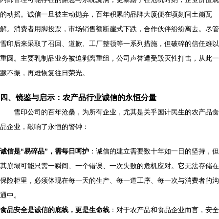
的动摇。诚信一旦被主动抛弃，百年积累的品牌大厦便在顷刻间土崩瓦
解。消费者用脚投票，市场销售额断崖式下跌，合作伙伴纷纷离去。尽管
雪印后来采取了召回、道歉、工厂整顿等一系列措施，但破碎的信任难以
重圆。主要乳制品业务被迫剥离重组，公司声誉遭受毁灭性打击，从此一
蹶不振，再难恢复往日荣光。
四、镜鉴与启示：农产品行业诚信的永恒分量
雪印公司的百年沧桑，为所有企业，尤其是关乎国计民生的农产品食
品企业，敲响了永恒的警钟：
诚信是“易碎品”，需每日呵护
：诚信的建立需要数十年如一日的坚持，但
其崩塌可能只需一瞬间、一个错误、一次失败的危机应对。它无法存储在
保险柜里，必须体现在每一天的生产、每一道工序、每一次与消费者的沟
通中。
食品安全是诚信的底线，更是生命线
：对于农产品和食品企业而言，安全