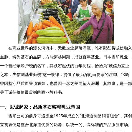
在商业世界的漫长河流中，无数企业起落浮沉，唯有那些将诚信融入
血脉、铸为基石的品牌，方能穿越周期，成就百年基业。日本雪印乳业，
一个曾经家喻户晓的名字，其跌宕起伏的百年历程，恰恰为“诚信乃立业
之本，失信则基业倾覆”这一铁律，提供了最为深刻而复杂的注脚。它既
曾因坚守品质而登顶辉煌，也曾因一念之差而坠入深渊，其故事，是一部
关于诚信价值最震撼的商业教科书。
一、以诚起家：品质基石铸就乳业帝国
雪印公司的前身可追溯至1925年成立的“北海道制酪销售组合”，其创
立初衷便是整合北海道优质的奶源，以统一的、高标准的产品服务市场。