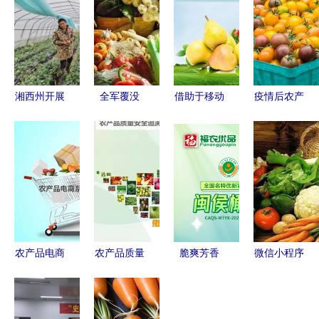
湘西州开展
全军覆没
借助于移动
疫情后农产
农产品抽检
3000家农
互联网，他
品营销 新
牢牢守住群
产品电商无
靠农创帮助
机遇与六道
众“舌尖上
一盈利的背
乡亲们找线
难关
的安全”
后真相
索去!？帮
你看着链接
农产品电商
农产品质量
脆爽芳香
微信小程序
系统 直面C
安全新篇章
青嫩回甘 |
农产品电商
端客户，破
全国统一追
闽侯橄榄
突破的“数
局传统销售
溯体系助
福建山野的
字钥匙”