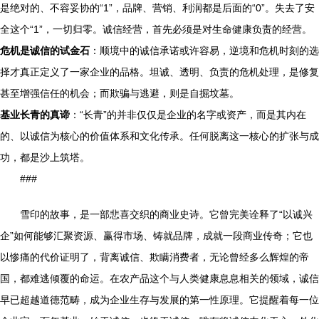
是绝对的、不容妥协的“1”，品牌、营销、利润都是后面的“0”。失去了安
全这个“1”，一切归零。诚信经营，首先必须是对生命健康负责的经营。
危机是诚信的试金石
：顺境中的诚信承诺或许容易，逆境和危机时刻的选
择才真正定义了一家企业的品格。坦诚、透明、负责的危机处理，是修复
甚至增强信任的机会；而欺骗与逃避，则是自掘坟墓。
基业长青的真谛
：“长青”的并非仅仅是企业的名字或资产，而是其内在
的、以诚信为核心的价值体系和文化传承。任何脱离这一核心的扩张与成
功，都是沙上筑塔。
###
雪印的故事，是一部悲喜交织的商业史诗。它曾完美诠释了“以诚兴
企”如何能够汇聚资源、赢得市场、铸就品牌，成就一段商业传奇；它也
以惨痛的代价证明了，背离诚信、欺瞒消费者，无论曾经多么辉煌的帝
国，都难逃倾覆的命运。在农产品这个与人类健康息息相关的领域，诚信
早已超越道德范畴，成为企业生存与发展的第一性原理。它提醒着每一位