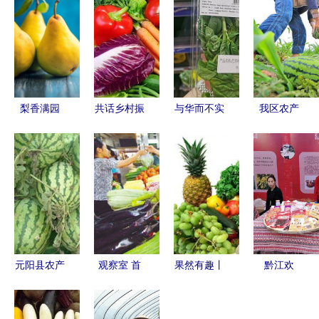
梨香满园
共话乡村振
与华而不实
我区农产
镜头下的果
兴新篇章
的包装说拜
品“走出
梨与农产品
——陕西西
拜 生鲜农
去”后的多
之美
安首届新农
产品包装新
重收获与深
人与农业专
国标引领绿
远影响
家共商农产
色新风尚
品发展大计
元阳县农产
观察室 首
果然有趣丨
黔江欢
品信息网
届中国农产
看雨城的农
庆“中国农
连接大山与
品品牌大
产品，承包
民丰收节”